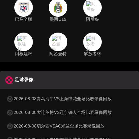
巴马全联
墨西U19
阿后备
阿根廷杯
阿乙曼特
解放者杯
足球录像
2026-08-08青岛海牛VS上海申花全场比赛录像回放
2026-08-08大连英博VS辽宁铁人全场比赛录像回放
2026-08-08切尔西VSAC米兰全场比赛录像回放