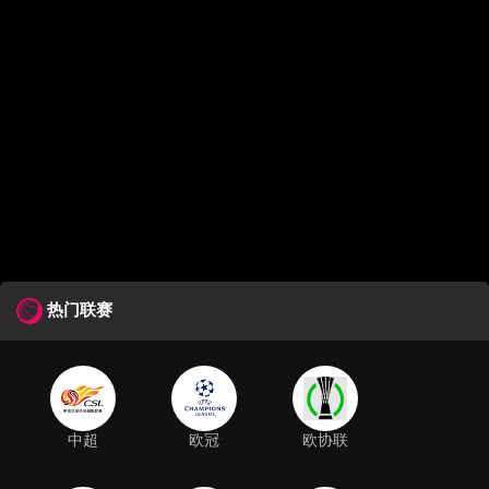
热门联赛
中超
欧冠
欧协联