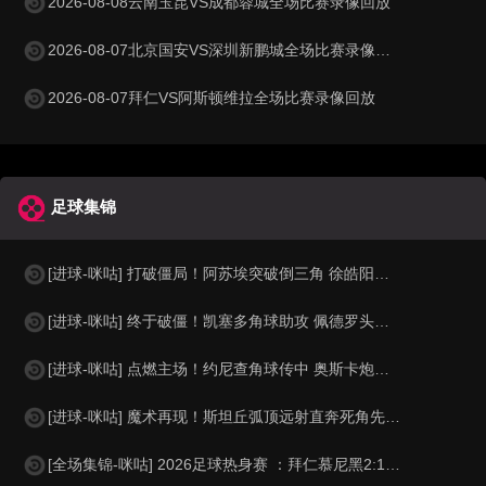
2026-08-08云南玉昆VS成都蓉城全场比赛录像回放
2026-08-07北京国安VS深圳新鹏城全场比赛录像回放
2026-08-07拜仁VS阿斯顿维拉全场比赛录像回放
足球集锦
[进球-咪咕] 打破僵局！阿苏埃突破倒三角 徐皓阳包抄破门
[进球-咪咕] 终于破僵！凯塞多角球助攻 佩德罗头球破门
[进球-咪咕] 点燃主场！约尼查角球传中 奥斯卡炮弹头球破门
[进球-咪咕] 魔术再现！斯坦丘弧顶远射直奔死角先拔头筹
[全场集锦-咪咕] 2026足球热身赛 ：拜仁慕尼黑2:1阿斯顿维拉