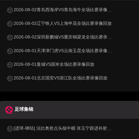
2026-08-02青岛西海岸VS青岛海牛全场比赛录像回放
2026-08-02辽宁铁人VS上海申花全场比赛录像回放
2026-08-02深圳新鹏城VS重庆铜梁龙全场比赛录像回放
2026-08-01天津津门虎VS云南玉昆全场比赛录像回放
2026-08-01曼城VS国米全场比赛录像回放
2026-08-01北京国安VS浙江队全场比赛录像回放
足球集锦
[进球-咪咕] 法比奥抢点头槌中楣 张玉宁跟进补射打破僵局