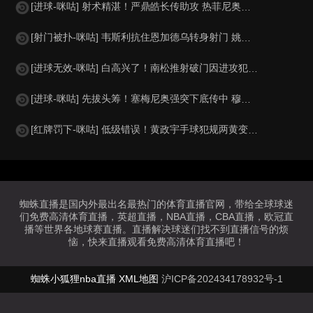
[进球-咪咕] 射术精湛！严鼎皓长传助攻 热菲尼奥低射死角破门
[射门被扑-咪咕] 韦斯利抗住恩加德乌转身射门 姚浩洋及时化险
[进球无效-咪咕] 白高兴了！南松推射破门因进攻犯规在先被吹
[进球-咪咕] 先拔头筹！塞梅尼奥强突下底传中 穆巴马推空门得手
[红牌罚下-咪咕] 低级错误！黄政宇手球犯规两黄变一红被罚下
蜘蛛直播是国内外最出名最热门的体育直播官网，带给全球球迷
们免费高清体育直播，英超直播，NBA直播，CBA直播，欧冠直
播等世界各地球赛直播。直播解决球迷们找不到直播信号的烦
恼，快来直播观看免费高清体育直播吧！
蜘蛛小狐狸nba直播
XML地图
沪ICP备202434178932号-1