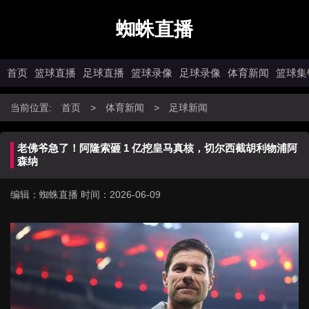
蜘蛛直播
首页
篮球直播
足球直播
篮球录像
足球录像
体育新闻
篮球集
当前位置:
首页
>
体育新闻
>
足球新闻
老佛爷急了！阿隆索砸 1 亿挖皇马真核，切尔西截胡利物浦阿
森纳
编辑：蜘蛛直播
时间：2026-06-09