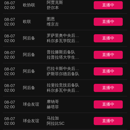
阿贾克斯
08-07
欧协联
直播中
02:00
舒尔本
图恩
08-07
欧联
直播中
02:00
维京古
罗萨里奥中央后备队
08-07
阿后备
直播中
02:00
科尔多瓦学院后备队
普拉滕斯后备队
08-07
阿后备
直播中
02:00
拉普拉塔大学生后备队
巴拉卡斯中央后备队
08-07
阿后备
直播中
02:00
萨斯菲尔德后备队
拉斐拉竞技后备队
08-07
阿后备
直播中
02:00
科尔多瓦中央后备队
摩纳哥
08-07
球会友谊
直播中
02:00
赫塔菲
马拉加
08-07
球会友谊
直播中
02:00
阿拉比SC