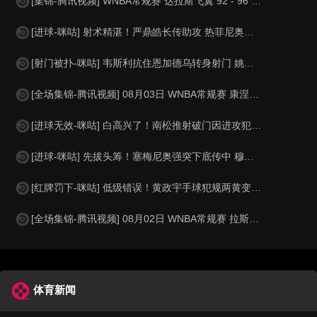
[集锦-腾讯视频] WNBA常规赛 达拉斯飞翼 92 - 96 华盛顿神秘人
[进球-咪咕] 射术精湛！严鼎皓长传助攻 热菲尼奥低射死角破门
[射门被扑-咪咕] 韦斯利抗住恩加德乌转身射门 姚浩洋及时化险
[全场集锦-腾讯视频] 08月03日 WNBA常规赛 康涅狄格太阳63-83达拉斯飞翼
[进球无效-咪咕] 白高兴了！南松推射破门因进攻犯规在先被吹
[进球-咪咕] 先拔头筹！塞梅尼奥强突下底传中 穆巴马推空门得手
[红牌罚下-咪咕] 低级错误！黄政宇手球犯规两黄变一红被罚下
[全场集锦-腾讯视频] 08月02日 WNBA常规赛 拉斯维加斯王牌83-84芝加哥天空
体育新闻