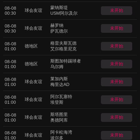
蒙纳斯堤
08-08
球会友谊
未开始
00:30
USM阿尔及尔
赫罗纳
08-08
球会友谊
未开始
00:30
萨瓦德尔
格雷夫斯瓦德
08-08
德地区
未开始
01:00
艾尔格里尼克
斯图加特踢球者
08-08
德地区
未开始
01:00
乌尔姆
莱加内斯
08-08
球会友谊
未开始
01:00
梅里达AD
阿尔瓦塞特
08-08
球会友谊
未开始
01:00
埃登斯
斯塔图里
08-08
球会友谊
未开始
01:00
奥德阿库
阿卡松海湾
08-08
球会友谊
未开始
01:00
波尔多