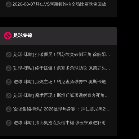
2026-08-07拜仁VS阿斯顿维拉全场比赛录像回放
足球集锦
[进球-咪咕] 打破僵局！阿苏埃突破倒三角 徐皓阳包抄破门
[进球-咪咕] 终于破僵！凯塞多角球助攻 佩德罗头球破门
[进球-咪咕] 点燃主场！约尼查角球传中 奥斯卡炮弹头球破门
[进球-咪咕] 魔术再现！斯坦丘弧顶远射直奔死角先拔头筹
[全场集锦-咪咕] 2026足球热身赛 ：拜仁慕尼黑2:1阿斯顿维拉
[进球-咪咕] 法比奥抢点头槌中楣 张玉宁跟进补射打破僵局