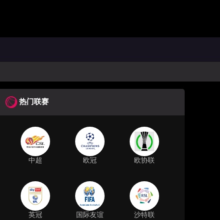
热门联赛
中超
欧冠
欧协联
英冠
国际友谊
沙特联