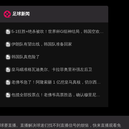
足球新闻
5-1狂胜+绝杀被吹！世界杯G组神结局，韩国空欢喜 比利时逆袭成第1
伊朗队有望出线，韩国队准备回家
韩国队真危险了
皇马瞄准格瓦迪奥尔、卡拉菲奥里补强左后卫
老佛爷急了！阿隆索砸 1 亿挖皇马真核，切尔西截胡利物浦阿森纳
包揽全部投票点！老佛爷高票胜选，确认穆里尼奥重返伯纳乌执教
地球赛直播。直播解决球迷们找不到直播信号的烦恼，快来直播观看免