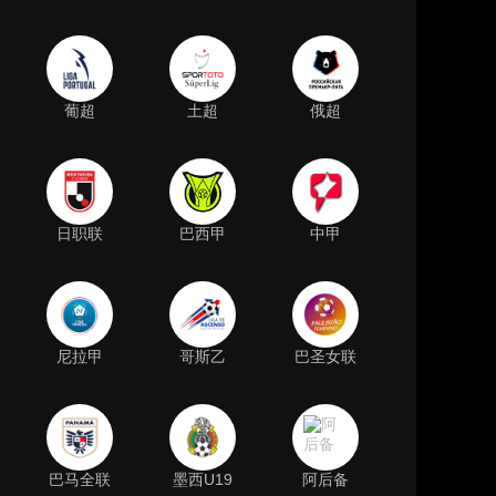
葡超
土超
俄超
日职联
巴西甲
中甲
尼拉甲
哥斯乙
巴圣女联
巴马全联
墨西U19
阿后备