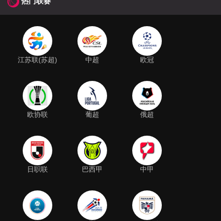
热门联赛
江苏联(苏超)
中超
欧冠
欧协联
葡超
俄超
日职联
巴西甲
中甲