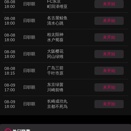
FC东京
08-08
日职联
未开始
18:00
町田泽维亚
名古屋鲸鱼
08-08
日职联
未开始
18:00
清水心跳
柏太阳神
08-08
日职联
未开始
18:00
水户蜀葵
大阪樱花
08-08
日职联
未开始
18:00
冈山绿雉
广岛三箭
08-08
日职联
未开始
18:15
千叶市原
东京绿茵
08-09
日职联
未开始
17:00
川崎前锋
长崎成功丸
08-09
日职联
未开始
18:00
京都不死鸟