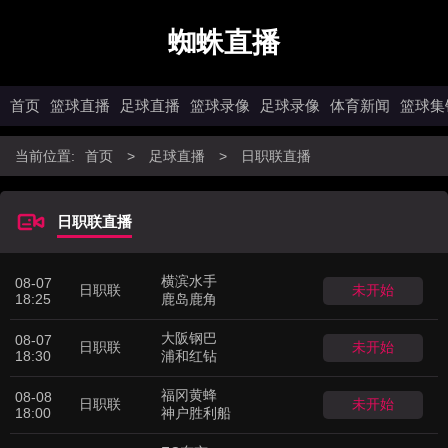
蜘蛛直播
首页
篮球直播
足球直播
篮球录像
足球录像
体育新闻
篮球集
当前位置:
首页
>
足球直播
>
日职联直播
日职联直播
横滨水手
08-07
日职联
未开始
18:25
鹿岛鹿角
大阪钢巴
08-07
日职联
未开始
18:30
浦和红钻
福冈黄蜂
08-08
日职联
未开始
18:00
神户胜利船