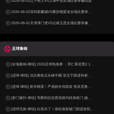
2026-08-02辽宁铁人VS上海申花全场比赛录像回放
2026-08-02深圳新鹏城VS重庆铜梁龙全场比赛录像回放
2026-08-01天津津门虎VS云南玉昆全场比赛录像回放
足球集锦
[全场集锦-咪咕] 2026足球热身赛 ：拜仁慕尼黑2:1阿斯顿维拉
[进球-咪咕] 法比奥抢点头槌中楣 张玉宁跟进补射打破僵局
[进球-咪咕] 射术精湛！严鼎皓长传助攻 热菲尼奥低射死角破门
[射门被扑-咪咕] 韦斯利抗住恩加德乌转身射门 姚浩洋及时化险
[进球无效-咪咕] 白高兴了！南松推射破门因进攻犯规在先被吹