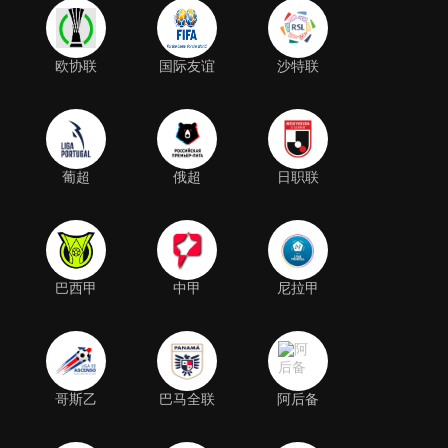
欧协联
国际友谊
沙特联
葡超
俄超
日职联
巴西甲
中甲
尼拉甲
哥斯乙
巴马全联
阿后备