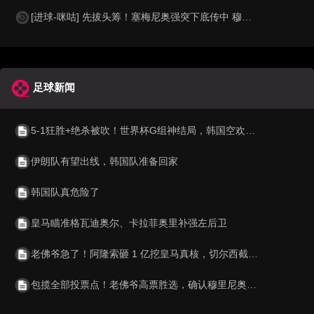
[进球-咪咕] 先拔头筹！塞梅尼奥强突下底传中 穆巴马推空门得手
足球新闻
5-1狂胜+绝杀被吹！世界杯G组神结局，韩国空欢喜 比利时逆袭成第1
伊朗队有望出线，韩国队准备回家
韩国队真危险了
皇马瞄准格瓦迪奥尔、卡拉菲奥里补强左后卫
老佛爷急了！阿隆索砸 1 亿挖皇马真核，切尔西截胡利物浦阿森纳
包揽全部投票点！老佛爷高票胜选，确认穆里尼奥重返伯纳乌执教