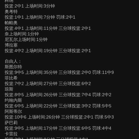
科纳
投篮:2中1 上场时间:3分钟
奥考特
投篮:1中1 上场时间:7分钟 罚球:2中1
帕帕奥
投篮:4中1 上场时间:11分钟 三分球投篮:2中1
奈上场时间:1分钟
尼瓦尔上场时间:1分钟
博拉塞
投篮:4中2 上场时间:19分钟 三分球投篮:2中1
自由人：
斯图尔特
投篮:9中5 上场时间:35分钟 三分球投篮:2中0 罚球:11中9
菲比希
投篮:7中2 上场时间:27分钟 三分球投篮:6中2
琼斯
投篮:8中5 上场时间:26分钟 三分球投篮:7中4 罚球:2中2
约翰内斯
投篮:6中5 上场时间:22分钟 三分球投篮:3中2 罚球:5中5
阿斯蒂尔
投篮:10中6 上场时间:26分钟 三分球投篮:2中1 罚球:5中3
萨巴莉
投篮:9中5 上场时间:17分钟 三分球投篮:6中5 罚球:4中4
卡雷拉