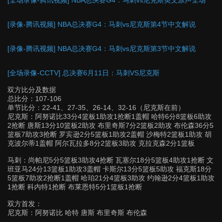
[全场录像-腾讯视频] NBA总决赛G4：马刺vs尼克斯英文原声全场
[录像-腾讯视频] NBA总决赛G4：马刺vs尼克斯第4节中文解说
[录像-腾讯视频] NBA总决赛G4：马刺vs尼克斯第3节中文解说
[全场录像-CCTV] 总决赛6月11日：马刺VS尼克斯
双方比分及数据
总比分：107-106
单节比分：22-41、27-35、26-14、32-16（尼克斯在前）
尼克斯：阿努诺比33分4篮板1助攻1抢断1盖帽 哈特6分8篮板6助攻
2抢断 唐斯13分10篮板2助攻 布里奇斯7分2篮板2助攻 布伦森36分5
篮板7助攻3抢断 罗宾逊2分5篮板1助攻2盖帽 沙梅特2篮板1助攻 胡
克波尔蒂1盖帽 阿尔瓦拉多8分2篮板3助攻 克拉克森2分1篮板
马刺：尚帕尼5分5篮板3助攻4抢断 瓦塞尔18分5篮板4助攻1抢断 文
班亚马24分13篮板1助攻3盖帽 卡斯尔13分5篮板5助攻 福克斯18分
5篮板7助攻2抢断1盖帽 哈珀21分4篮板3助攻 约翰逊2分4篮板1助攻
1抢断 科内特1抢断 布莱恩特5分1篮板1抢断
双方首发：
尼克斯：阿努诺比 哈特 唐斯 布里奇斯 布伦森