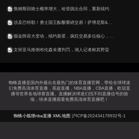
詹姆斯回骑士概率增大，哈登跳出合同，重新续约
涉及巴特勒！勇士国王酝酿重磅交易！萨博尼斯&德罗赞牵涉其中
掘金阵容大变动，续约新星，疯狂交易多位核心，戈登约翰逊或离队
文班亚马推倒布伦森未遭判罚，湖人记者称其野蛮
蜘蛛直播是国内外最出名最热门的体育直播官网，带给全球球迷
们免费高清体育直播，英超直播，NBA直播，CBA直播，欧冠直
播等世界各地球赛直播。直播解决球迷们找不到直播信号的烦
恼，快来直播观看免费高清体育直播吧！
蜘蛛小狐狸nba直播
XML地图
沪ICP备202434178932号-1