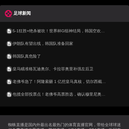
足球新闻
5-1狂胜+绝杀被吹！世界杯G组神结局，韩国空欢喜 比利时逆袭成第1
伊朗队有望出线，韩国队准备回家
韩国队真危险了
皇马瞄准格瓦迪奥尔、卡拉菲奥里补强左后卫
老佛爷急了！阿隆索砸 1 亿挖皇马真核，切尔西截胡利物浦阿森纳
包揽全部投票点！老佛爷高票胜选，确认穆里尼奥重返伯纳乌执教
蜘蛛直播是国内外最出名最热门的体育直播官网，带给全球球迷