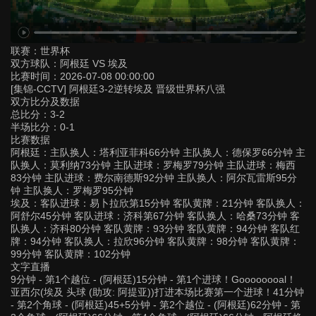
联赛：
世界杯
双方球队：
阿根廷 VS 埃及
比赛时间：
2026-07-08 00:00:00
[集锦-CCTV] 阿根廷3-2逆转埃及 晋级世界杯八强
双方比分及数据
总比分：3-2
半场比分：0-1
比赛数据
阿根廷：主队换人：塔利亚菲科66分钟 主队换人：德保罗66分钟 主
队换人：莫利纳73分钟 主队进球：罗梅罗79分钟 主队进球：梅西
83分钟 主队进球：费尔南德斯92分钟 主队换人：阿尔瓦雷斯95分
钟 主队换人：罗梅罗95分钟
埃及：客队进球：易卜拉欣第15分钟 客队黄牌：21分钟 客队换人：
阿舒尔45分钟 客队进球：济科第67分钟 客队换人：哈桑73分钟 客
队换人：济科80分钟 客队黄牌：93分钟 客队黄牌：94分钟 客队红
牌：94分钟 客队换人：拉欣96分钟 客队黄牌：98分钟 客队黄牌：
99分钟 客队黄牌：102分钟
文字直播
9分钟 - 第1个越位 - (阿根廷)15分钟 - 第1个进球！Goooooooal！
亚西尔(埃及 头球 (助攻: 阿提亚))打进本场比赛第一个进球！41分钟
- 第2个角球 - (阿根廷)45+5分钟 - 第2个越位 - (阿根廷)62分钟 - 第