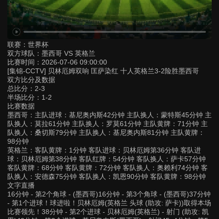
联赛：
世界杯
双方球队：
墨西哥 VS 英格兰
比赛时间：
2026-07-06 09:00:00
[集锦-CCTV] 贝林厄姆双响 匡萨染红 十人英格兰3-2险胜墨西哥
双方比分及数据
总比分：2-3
半场比分：1-2
比赛数据
墨西哥：主队进球：基尼奥内斯42分钟 主队换人：蒙特斯45分钟 主
队换人：莫拉61分钟 主队换人：罗莫61分钟 主队黄牌：71分钟 主
队换人：桑切斯79分钟 主队换人：基尼奥内斯81分钟 主队黄牌：
98分钟
英格兰：客队黄牌：1分钟 客队进球：贝林厄姆第36分钟 客队进
球：贝林厄姆第38分钟 客队红牌：54分钟 客队换人：萨卡57分钟
客队黄牌：68分钟 客队黄牌：72分钟 客队换人：奥赖利74分钟 客
队换人：安德森75分钟 客队换人：凯恩90分钟 客队黄牌：98分钟
文字直播
16分钟 - 第2个角球 - (墨西哥)16分钟 - 第3个角球 - (墨西哥)37分钟
- 第1个进球！球进啦！贝林厄姆(英格兰 头球 (助攻: 萨卡))取得本场
比赛领先！38分钟 - 第2个进球 - 贝林厄姆(英格兰) - 射门 (助攻: 凯