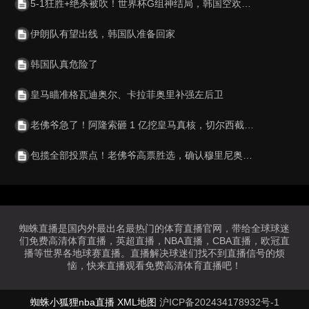
5-1狂胜+绝杀被吹！世界杯G组神结局，韩国空欢喜 比利时逆袭成第1
伊朗队有望出线，韩国队准备回家
韩国队真危险了
皇马瞄准格瓦迪奥尔、卡拉菲奥里补强左后卫
老佛爷急了！阿隆索砸 1 亿挖皇马真核，切尔西截胡利物浦阿森纳
包揽全部投票点！老佛爷高票胜选，确认穆里尼奥重返伯纳乌执教
蜘蛛直播是国内外最出名最热门的体育直播官网，带给全球球迷
们免费高清体育直播，英超直播，NBA直播，CBA直播，欧冠直
播等世界各地球赛直播。直播解决球迷们找不到直播信号的烦
恼，快来直播观看免费高清体育直播吧！
蜘蛛小狐狸nba直播
XML地图
沪ICP备202434178932号-1