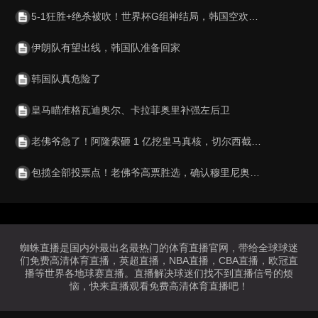
5-1狂胜+绝杀被吹！世界杯G组神结局，韩国空欢喜 比利时逆袭成第1
伊朗队有望出线，韩国队准备回家
韩国队真危险了
皇马瞄准格瓦迪奥尔、卡拉菲奥里补强左后卫
老佛爷急了！阿隆索砸 1 亿挖皇马真核，切尔西截胡利物浦阿森纳
包揽全部投票点！老佛爷高票胜选，确认穆里尼奥重返伯纳乌执教
蜘蛛直播是国内外最出名最热门的体育直播官网，带给全球球迷
们免费高清体育直播，英超直播，NBA直播，CBA直播，欧冠直
播等世界各地球赛直播。直播解决球迷们找不到直播信号的烦
恼，快来直播观看免费高清体育直播吧！