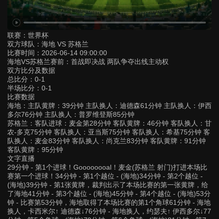
联赛：
世界杯
双方球队：
海地 VS 苏格兰
比赛时间：
2026-06-14 09:00:00
海地VS苏格兰赛前：首战即决战 两队争夺出线主动权
双方比分及数据
总比分：0-1
半场比分：0-1
比赛数据
海地：主队黄牌：39分钟 主队换人：迪德森61分钟 主队换人：伊西
多尔76分钟 主队换人：普罗维登斯85分钟
苏格兰：客队进球：麦金第28分钟 客队黄牌：46分钟 客队换人：甘
农-多克75分钟 客队换人：亚当斯75分钟 客队换人：希基75分钟 客
队换人：麦金83分钟 客队换人：尚克兰83分钟 客队黄牌：91分钟
客队黄牌：95分钟
文字直播
29分钟 - 第1个进球！Goooooooal！麦金(苏格兰 射门)打进本场比
赛第一个进球！34分钟 - 第1个越位 - (海地)34分钟 - 第2个越位 -
(海地)39分钟 - 第1张黄牌，裁判出示了本场比赛的第一张黄牌，给
了海地41分钟 - 第3个越位 - (海地)45分钟 - 第4个越位 - (海地)53分
钟 - 比赛第53分钟，海地取得了本场比赛的第1个角球61分钟 - 海地
换人，卡西米尔↑ 迪德森↓76分钟 - 海地换人，约瑟夫↑ 伊西多尔↓77