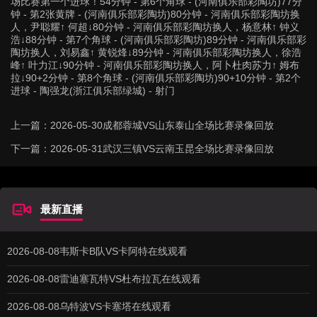
场比赛第一个进球！54分钟 - 第6个角球 - (河南俱乐部彩陶坊)77分
钟 - 第2张黄牌 - (河南俱乐部彩陶坊)80分钟 - 河南俱乐部彩陶坊换
人，尹聪耀↑ 何超↓80分钟 - 河南俱乐部彩陶坊换人，杨意林↑ 钟义
浩↓88分钟 - 第7个角球 - (河南俱乐部彩陶坊)89分钟 - 河南俱乐部彩
陶坊换人，刘易鑫↑ 黄锐烽↓89分钟 - 河南俱乐部彩陶坊换人，徐浩
峰↑ 叶力江↓90分钟 - 河南俱乐部彩陶坊换人，阿卜杜肉苏力↑ 姆布
拉↓90+2分钟 - 第8个角球 - (河南俱乐部彩陶坊)90+10分钟 - 第2个
进球 - 陶强龙(浙江俱乐部绿城) - 射门
上一篇：
2026-05-30成都蓉城VS山东泰山全场比赛录像回放
下一篇：
2026-05-31武汉三镇VS云南玉昆全场比赛录像回放
最新直播
2026-08-08韦斯卡B队VS卡阿特在线观看
2026-08-08雷迪塞瓦特VS杜布拉瓦在线观看
2026-08-08乌特波VS卡塞塔在线观看