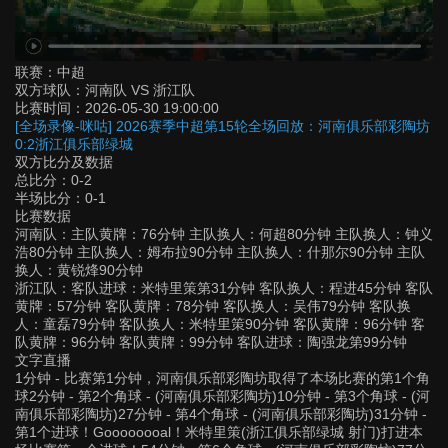
联赛：
中超
双方球队：
河南队 VS 浙江队
比赛时间：
2026-05-30 19:00:00
[全场录像-咪咕] 2026赛季中超第15轮全场回放：河南俱乐部彩陶坊
0:2浙江俱乐部绿城
双方比分及数据
总比分：0-2
半场比分：0-1
比赛数据
河南队：主队黄牌：76分钟 主队换人：何超80分钟 主队换人：钟义
浩80分钟 主队换人：姆布拉90分钟 主队换人：什那尔90分钟 主队
换人：黄锐烽90分钟
浙江队：客队进球：米特里策第31分钟 客队换人：程进45分钟 客队
黄牌：57分钟 客队黄牌：78分钟 客队换人：吴伟79分钟 客队换
人：童磊79分钟 客队换人：米特里策90分钟 客队黄牌：96分钟 客
队黄牌：96分钟 客队黄牌：99分钟 客队进球：陶强龙第99分钟
文字直播
1分钟 - 比赛第1分钟，河南俱乐部彩陶坊取得了本场比赛的第1个角
球2分钟 - 第2个角球 - (河南俱乐部彩陶坊)10分钟 - 第3个角球 - (河
南俱乐部彩陶坊)27分钟 - 第4个角球 - (河南俱乐部彩陶坊)31分钟 -
第1个进球！Goooooooal！米特里策(浙江俱乐部绿城 射门)打进本