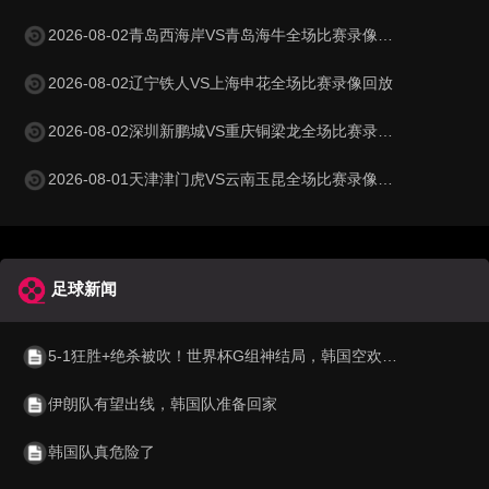
2026-08-02青岛西海岸VS青岛海牛全场比赛录像回放
2026-08-02辽宁铁人VS上海申花全场比赛录像回放
2026-08-02深圳新鹏城VS重庆铜梁龙全场比赛录像回放
2026-08-01天津津门虎VS云南玉昆全场比赛录像回放
足球新闻
5-1狂胜+绝杀被吹！世界杯G组神结局，韩国空欢喜 比利时逆袭成第1
伊朗队有望出线，韩国队准备回家
韩国队真危险了