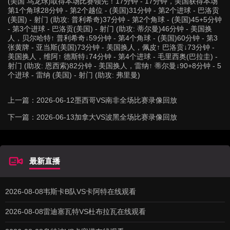
(美国 乌龙球)取得本场比赛领先！17分钟 - 17分钟，美国获得本场
第1个角球28分钟 - 第2个越位 - (美国)31分钟 - 第2个进球 - 巴洛贡
(美国) - 射门 (助攻: 普利希奇)37分钟 - 第2个角球 - (美国)45+5分钟
- 第3个进球 - 巴洛贡(美国) - 射门 (助攻: 蒂尔曼)46分钟 - 美国换
人，贝尔哈特↑ 普利希奇↓59分钟 - 第4个角球 - (美国)60分钟 - 第3
张黄牌 - 亚当斯(美国)73分钟 - 美国换人，佩皮↑ 巴洛贡↓73分钟 -
美国换人，维阿↑ 德斯特↓74分钟 - 第4个进球 - 毛里西奥(巴拉圭) -
射门 (助攻: 恩西索)82分钟 - 美国换人，雷纳↑ 蒂尔曼↓90+8分钟 - 5
个进球 - 雷纳 (美国) - 射门 (助攻: 弗里曼)
上一篇：
2026-06-12墨西哥VS南非全场比赛录像回放
下一篇：
2026-06-13加拿大VS波黑全场比赛录像回放
最新直播
2026-08-08韦斯卡B队VS卡阿特在线观看
2026-08-08雷迪塞瓦特VS杜布拉瓦在线观看