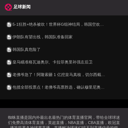
足球新闻
5-1狂胜+绝杀被吹！世界杯G组神结局，韩国空欢喜 比利时逆袭成第1
伊朗队有望出线，韩国队准备回家
韩国队真危险了
皇马瞄准格瓦迪奥尔、卡拉菲奥里补强左后卫
老佛爷急了！阿隆索砸 1 亿挖皇马真核，切尔西截胡利物浦阿森纳
包揽全部投票点！老佛爷高票胜选，确认穆里尼奥重返伯纳乌执教
蜘蛛直播是国内外最出名最热门的体育直播官网，带给全球球迷
们免费高清体育直播，英超直播，NBA直播，CBA直播，欧冠直
播等世界各地球赛直播。直播解决球迷们找不到直播信号的烦