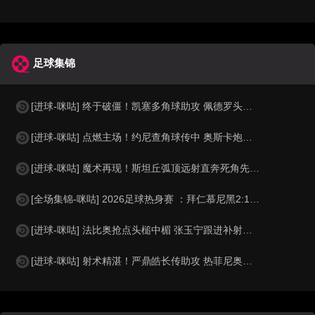
足球集锦
[进球-咪咕] 终于破僵！凯塞多角球助攻 佩德罗头球破门
[进球-咪咕] 点燃主场！约尼查角球传中 奥斯卡炮弹头球破门
[进球-咪咕] 魔术再现！斯坦丘弧顶远射直奔死角先拔头筹
[全场集锦-咪咕] 2026足球热身赛 ：拜仁慕尼黑2:1阿斯顿维拉
[进球-咪咕] 法比奥抢点头槌中楣 张玉宁跟进补射打破僵局
[进球-咪咕] 射术精湛！严鼎皓长传助攻 热菲尼奥低射死角破门