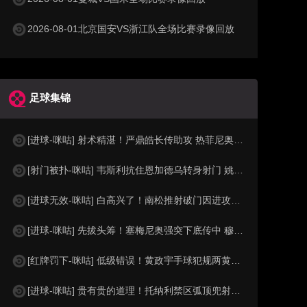
2026-08-01北京国安VS浙江队全场比赛录像回放
足球集锦
[进球-咪咕] 射术精湛！严鼎皓长传助攻 热菲尼奥低射死角破门
[射门被扑-咪咕] 韦斯利抗住恩加德乌转身射门 姚浩洋及时化险
[进球无效-咪咕] 白高兴了！南松推射破门因进攻犯规在先被吹
[进球-咪咕] 先拔头筹！塞梅尼奥强突下底传中 穆巴马推空门得手
[红牌罚下-咪咕] 低级错误！黄政宇手球犯规两黄变一红被罚下
[进球-咪咕] 贵有贵的道理！托纳利禁区弧顶兜射经折射弹入球网