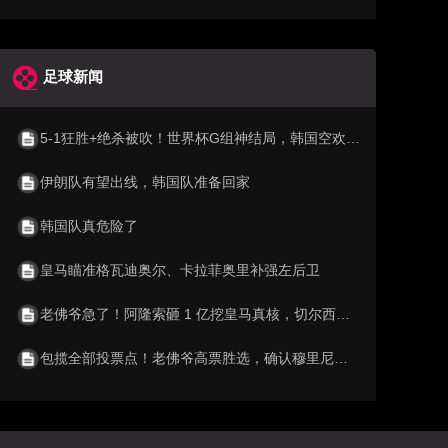
足球新闻
5-1狂胜+绝杀被吹！世界杯G组神结局，韩国空欢喜 比利时逆袭成第1
伊朗队有望出线，韩国队准备回家
韩国队真危险了
皇马瞄准格瓦迪奥尔、卡拉菲奥里补强左后卫
老佛爷急了！阿隆索砸 1 亿挖皇马真核，切尔西截胡利物浦阿森纳
包揽全部投票点！老佛爷高票胜选，确认穆里尼奥重返伯纳乌执教