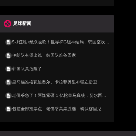
足球新闻
5-1狂胜+绝杀被吹！世界杯G组神结局，韩国空欢喜 比利时逆袭成第1
伊朗队有望出线，韩国队准备回家
韩国队真危险了
皇马瞄准格瓦迪奥尔、卡拉菲奥里补强左后卫
老佛爷急了！阿隆索砸 1 亿挖皇马真核，切尔西截胡利物浦阿森纳
包揽全部投票点！老佛爷高票胜选，确认穆里尼奥重返伯纳乌执教