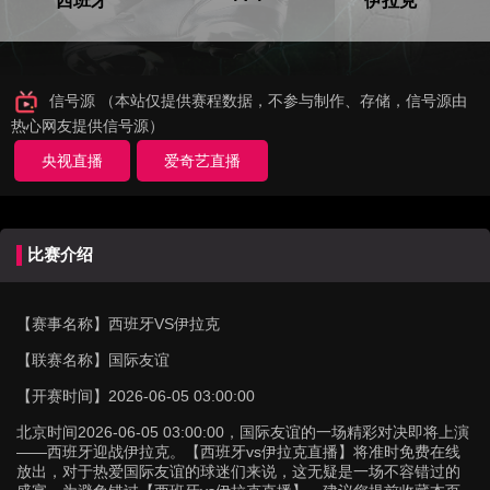
西班牙
伊拉克
信号源 （本站仅提供赛程数据，不参与制作、存储，信号源由
热心网友提供信号源）
央视直播
爱奇艺直播
比赛介绍
【赛事名称】
西班牙VS伊拉克
【联赛名称】
国际友谊
【开赛时间】
2026-06-05 03:00:00
北京时间2026-06-05 03:00:00，国际友谊的一场精彩对决即将上演
——西班牙迎战伊拉克。【西班牙vs伊拉克直播】将准时免费在线
放出，对于热爱国际友谊的球迷们来说，这无疑是一场不容错过的