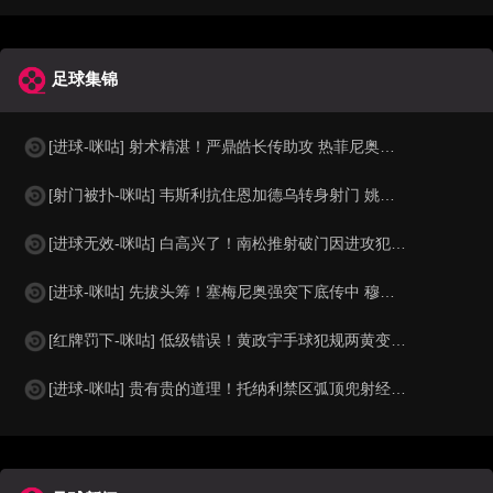
足球集锦
[进球-咪咕] 射术精湛！严鼎皓长传助攻 热菲尼奥低射死角破门
[射门被扑-咪咕] 韦斯利抗住恩加德乌转身射门 姚浩洋及时化险
[进球无效-咪咕] 白高兴了！南松推射破门因进攻犯规在先被吹
[进球-咪咕] 先拔头筹！塞梅尼奥强突下底传中 穆巴马推空门得手
[红牌罚下-咪咕] 低级错误！黄政宇手球犯规两黄变一红被罚下
[进球-咪咕] 贵有贵的道理！托纳利禁区弧顶兜射经折射弹入球网