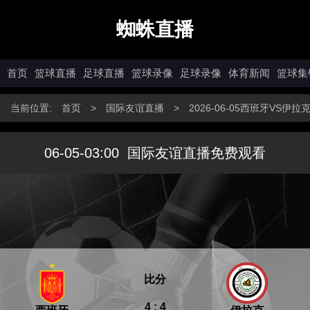
蜘蛛直播
首页
篮球直播
足球直播
篮球录像
足球录像
体育新闻
篮球集
当前位置:
首页
>
国际友谊直播
>
2026-06-05西班牙VS伊
06-05-03:00
国际友谊直播免费观看
比分
4 : 4