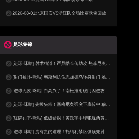
2026-08-01北京国安VS浙江队全场比赛录像回放
足球集锦
[进球-咪咕] 射术精湛！严鼎皓长传助攻 热菲尼奥低射死角破门
[射门被扑-咪咕] 韦斯利抗住恩加德乌转身射门 姚浩洋及时化险
[进球无效-咪咕] 白高兴了！南松推射破门因进攻犯规在先被吹
[进球-咪咕] 先拔头筹！塞梅尼奥强突下底传中 穆巴马推空门得手
[红牌罚下-咪咕] 低级错误！黄政宇手球犯规两黄变一红被罚下
[进球-咪咕] 贵有贵的道理！托纳利禁区弧顶兜射经折射弹入球网