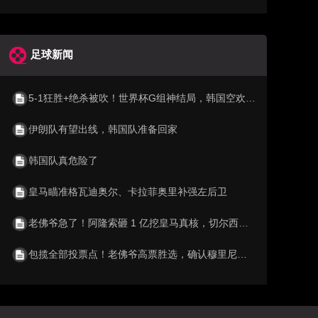
足球新闻
5-1狂胜+绝杀被吹！世界杯G组神结局，韩国空欢喜 比利时逆袭成第1
伊朗队有望出线，韩国队准备回家
韩国队真危险了
皇马瞄准格瓦迪奥尔、卡拉菲奥里补强左后卫
老佛爷急了！阿隆索砸 1 亿挖皇马真核，切尔西截胡利物浦阿森纳
包揽全部投票点！老佛爷高票胜选，确认穆里尼奥重返伯纳乌执教