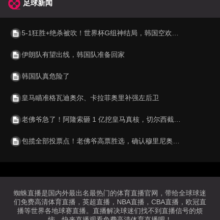
足球新闻
5-1狂胜+绝杀被吹！世界杯G组神结局，韩国空欢喜 比利时逆袭成第1
伊朗队有望出线，韩国队准备回家
韩国队真危险了
皇马瞄准格瓦迪奥尔、卡拉菲奥里补强左后卫
老佛爷急了！阿隆索砸 1 亿挖皇马真核，切尔西截胡利物浦阿森纳
包揽全部投票点！老佛爷高票胜选，确认穆里尼奥重返伯纳乌执教
蜘蛛直播是国内外最出名最热门的体育直播官网，带给全球球迷
们免费高清体育直播，英超直播，NBA直播，CBA直播，欧冠直
播等世界各地球赛直播。直播解决球迷们找不到直播信号的烦
恼，快来直播观看免费高清体育直播吧！