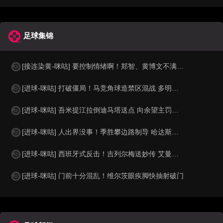
足球集锦
[接连染黄-咪咕] 要控制情绪啊！郑智、黄博文不满判罚接连染黄
[进球-咪咕] 打破僵局！马竞角球造禁区混战 多明格斯捡漏建功
[进球-咪咕] 吾米提江拉倒迪马塔送点 向余望主罚命中
[进球-咪咕] 人出界没事！季胜攀边路制导 哈达斯凌空斩破门
[进球-咪咕] 西班牙式反击！吉列尔梅送妙传 艾曼后点轻推破门
[进球-咪咕] 门前十分混乱！维尔茨眼疾脚快抽射破门