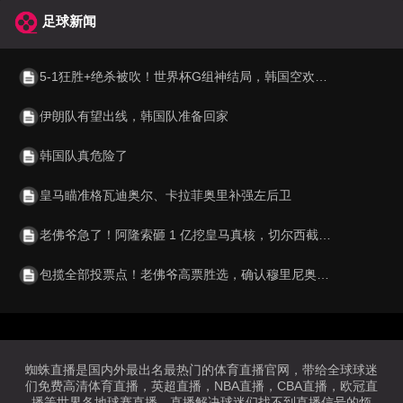
足球新闻
5-1狂胜+绝杀被吹！世界杯G组神结局，韩国空欢喜 比利时逆袭成第1
伊朗队有望出线，韩国队准备回家
韩国队真危险了
皇马瞄准格瓦迪奥尔、卡拉菲奥里补强左后卫
老佛爷急了！阿隆索砸 1 亿挖皇马真核，切尔西截胡利物浦阿森纳
包揽全部投票点！老佛爷高票胜选，确认穆里尼奥重返伯纳乌执教
蜘蛛直播是国内外最出名最热门的体育直播官网，带给全球球迷
们免费高清体育直播，英超直播，NBA直播，CBA直播，欧冠直
播等世界各地球赛直播。直播解决球迷们找不到直播信号的烦