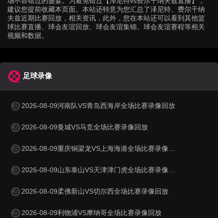
场不容错过的盛宴。为避免错过【泽尼特vs费尔干纳夫兹直播】，
建议您提前收藏本页面。本站还特意为您汇总了泽尼特、费尔干纳
夫兹近期比赛回放，相关资讯，此外，您在本站还可以看到其他篮
球比赛直播、球会友谊回放、球会友谊集锦、球会友谊赛程等相关
视频和数据。
足球录像
2026-08-09河南队VS青岛西海岸全场比赛录像回放
2026-08-09曼城VS马竞全场比赛录像回放
2026-08-09重庆铜梁龙VS上海海港全场比赛录像回放
2026-08-09山东泰山VS天津津门虎全场比赛录像回放
2026-08-09柔佛新山VS切尔西全场比赛录像回放
2026-08-09利物浦VS摩纳哥全场比赛录像回放