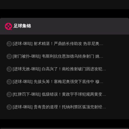
足球集锦
[进球-咪咕] 射术精湛！严鼎皓长传助攻 热菲尼奥低射死角破门
[射门被扑-咪咕] 韦斯利抗住恩加德乌转身射门 姚浩洋及时化险
[进球无效-咪咕] 白高兴了！南松推射破门因进攻犯规在先被吹
[进球-咪咕] 先拔头筹！塞梅尼奥强突下底传中 穆巴马推空门得手
[红牌罚下-咪咕] 低级错误！黄政宇手球犯规两黄变一红被罚下
[进球-咪咕] 贵有贵的道理！托纳利禁区弧顶兜射经折射弹入球网