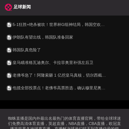
足球新闻
5-1狂胜+绝杀被吹！世界杯G组神结局，韩国空欢喜 比利时逆袭成第1
伊朗队有望出线，韩国队准备回家
韩国队真危险了
皇马瞄准格瓦迪奥尔、卡拉菲奥里补强左后卫
老佛爷急了！阿隆索砸 1 亿挖皇马真核，切尔西截胡利物浦阿森纳
包揽全部投票点！老佛爷高票胜选，确认穆里尼奥重返伯纳乌执教
蜘蛛直播是国内外最出名最热门的体育直播官网，带给全球球迷
们免费高清体育直播，英超直播，NBA直播，CBA直播，欧冠直
播等世界各地球赛直播。直播解决球迷们找不到直播信号的烦