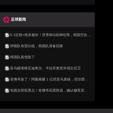
足球新闻
5-1狂胜+绝杀被吹！世界杯G组神结局，韩国空欢喜 比利时逆袭成第1
伊朗队有望出线，韩国队准备回家
韩国队真危险了
皇马瞄准格瓦迪奥尔、卡拉菲奥里补强左后卫
老佛爷急了！阿隆索砸 1 亿挖皇马真核，切尔西截胡利物浦阿森纳
包揽全部投票点！老佛爷高票胜选，确认穆里尼奥重返伯纳乌执教