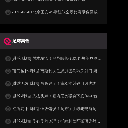
2026-08-01北京国安VS浙江队全场比赛录像回放
足球集锦
[进球-咪咕] 射术精湛！严鼎皓长传助攻 热菲尼奥低射死角破门
[射门被扑-咪咕] 韦斯利抗住恩加德乌转身射门 姚浩洋及时化险
[进球无效-咪咕] 白高兴了！南松推射破门因进攻犯规在先被吹
[进球-咪咕] 先拔头筹！塞梅尼奥强突下底传中 穆巴马推空门得手
[红牌罚下-咪咕] 低级错误！黄政宇手球犯规两黄变一红被罚下
[进球-咪咕] 贵有贵的道理！托纳利禁区弧顶兜射经折射弹入球网