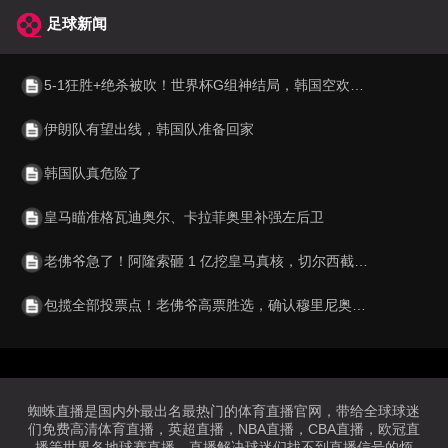
足球新闻
5-1狂胜+绝杀被吹！世界杯G组神结局，韩国空欢喜 比利时逆袭成第1
伊朗队有望出线，韩国队准备回家
韩国队真危险了
皇马瞄准格瓦迪奥尔、卡拉菲奥里补强左后卫
老佛爷急了！阿隆索砸 1 亿挖皇马真核，切尔西截胡利物浦阿森纳
包揽全部投票点！老佛爷高票胜选，确认穆里尼奥重返伯纳乌执教
蜘蛛直播是国内外最出名最热门的体育直播官网，带给全球球迷
们免费高清体育直播，英超直播，NBA直播，CBA直播，欧冠直
播等世界各地球赛直播。直播解决球迷们找不到直播信号的烦