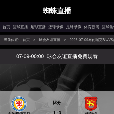
蜘蛛直播
首页
篮球直播
足球直播
篮球录像
足球录像
体育新闻
篮球集
当前位置:
首页
>
球会友谊直播
>
2026-07-09布伦瑞克B队
07-09-00:00
球会友谊直播免费观看
比分
1 : 3