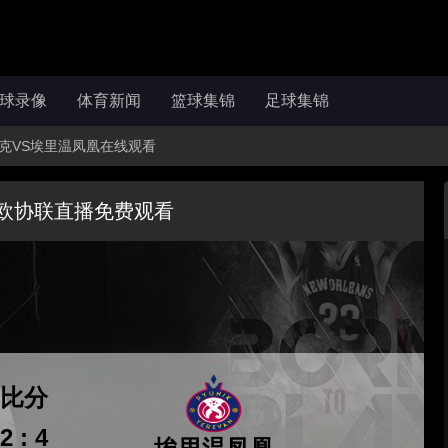
球录像
体育新闻
篮球集锦
足球集锦
沙斯洛克VS埃里温凤凰在线观看
欧协联直播免费观看
比分
2 : 4