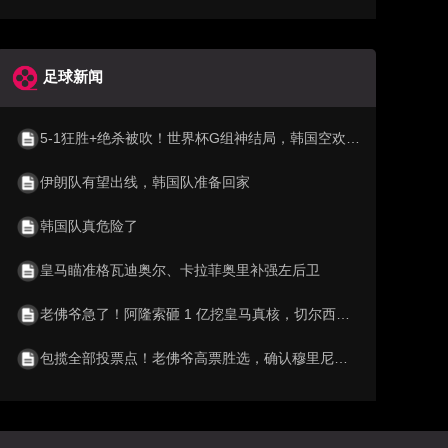
足球新闻
5-1狂胜+绝杀被吹！世界杯G组神结局，韩国空欢喜 比利时逆袭成第1
伊朗队有望出线，韩国队准备回家
韩国队真危险了
皇马瞄准格瓦迪奥尔、卡拉菲奥里补强左后卫
老佛爷急了！阿隆索砸 1 亿挖皇马真核，切尔西截胡利物浦阿森纳
包揽全部投票点！老佛爷高票胜选，确认穆里尼奥重返伯纳乌执教