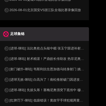
2026-08-01北京国安VS浙江队全场比赛录像回放
足球集锦
[进球-咪咕] 法比奥抢点头槌中楣 张玉宁跟进补射打破僵局
[进球-咪咕] 射术精湛！严鼎皓长传助攻 热菲尼奥低射死角破门
[射门被扑-咪咕] 韦斯利抗住恩加德乌转身射门 姚浩洋及时化险
[进球无效-咪咕] 白高兴了！南松推射破门因进攻犯规在先被吹
[进球-咪咕] 先拔头筹！塞梅尼奥强突下底传中 穆巴马推空门得手
[红牌罚下-咪咕] 低级错误！黄政宇手球犯规两黄变一红被罚下