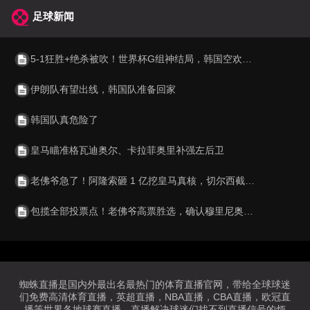
足球新闻
5-1狂胜+绝杀被吹！世界杯G组神结局，韩国空欢喜 比利时逆袭成第1
伊朗队有望出线，韩国队准备回家
韩国队真危险了
皇马瞄准格瓦迪奥尔、卡拉菲奥里补强左后卫
老佛爷急了！阿隆索砸 1 亿挖皇马真核，切尔西截胡利物浦阿森纳
包揽全部投票点！老佛爷高票胜选，确认穆里尼奥重返伯纳乌执教
蜘蛛直播是国内外最出名最热门的体育直播官网，带给全球球迷
们免费高清体育直播，英超直播，NBA直播，CBA直播，欧冠直
播等世界各地球赛直播。直播解决球迷们找不到直播信号的烦