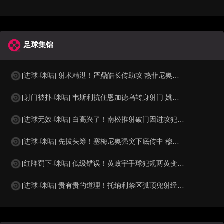
足球集锦
[进球-咪咕] 射术精湛！严鼎皓长传助攻 热菲尼奥低射死角破门
[射门被扑-咪咕] 韦斯利抗住恩加德乌转身射门 姚浩洋及时化险
[进球无效-咪咕] 白高兴了！南松推射破门因进攻犯规在先被吹
[进球-咪咕] 先拔头筹！塞梅尼奥强突下底传中 穆巴马推空门得手
[红牌罚下-咪咕] 低级错误！黄政宇手球犯规两黄变一红被罚下
[进球-咪咕] 贵有贵的道理！托纳利禁区弧顶兜射经折射弹入球网