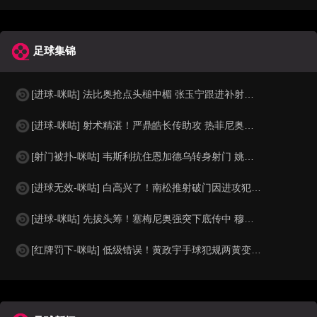
足球集锦
[进球-咪咕] 法比奥抢点头槌中楣 张玉宁跟进补射打破僵局
[进球-咪咕] 射术精湛！严鼎皓长传助攻 热菲尼奥低射死角破门
[射门被扑-咪咕] 韦斯利抗住恩加德乌转身射门 姚浩洋及时化险
[进球无效-咪咕] 白高兴了！南松推射破门因进攻犯规在先被吹
[进球-咪咕] 先拔头筹！塞梅尼奥强突下底传中 穆巴马推空门得手
[红牌罚下-咪咕] 低级错误！黄政宇手球犯规两黄变一红被罚下