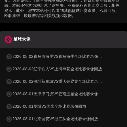
宴。为避免错过【谢里夫vs亚穆尼积直播】，建议您提前收藏本页
面。本站还特意为您汇总了谢里夫、亚穆尼积近期比赛回放，相关
资讯，此外，您在本站还可以看到其他篮球比赛直播、欧联回放、
欧联集锦、欧联赛程等相关视频和数据。
足球录像
2026-08-02青岛西海岸VS青岛海牛全场比赛录像回放
2026-08-02辽宁铁人VS上海申花全场比赛录像回放
2026-08-02深圳新鹏城VS重庆铜梁龙全场比赛录像回放
2026-08-01天津津门虎VS云南玉昆全场比赛录像回放
2026-08-01曼城VS国米全场比赛录像回放
2026-08-01北京国安VS浙江队全场比赛录像回放