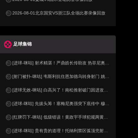
2026-08-01北京国安VS浙江队全场比赛录像回放
足球集锦
[进球-咪咕] 射术精湛！严鼎皓长传助攻 热菲尼奥低射死角破门
[射门被扑-咪咕] 韦斯利抗住恩加德乌转身射门 姚浩洋及时化险
[进球无效-咪咕] 白高兴了！南松推射破门因进攻犯规在先被吹
[进球-咪咕] 先拔头筹！塞梅尼奥强突下底传中 穆巴马推空门得手
[红牌罚下-咪咕] 低级错误！黄政宇手球犯规两黄变一红被罚下
[进球-咪咕] 贵有贵的道理！托纳利禁区弧顶兜射经折射弹入球网