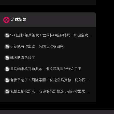
足球新闻
5-1狂胜+绝杀被吹！世界杯G组神结局，韩国空欢喜 比利时逆袭成第1
伊朗队有望出线，韩国队准备回家
韩国队真危险了
皇马瞄准格瓦迪奥尔、卡拉菲奥里补强左后卫
老佛爷急了！阿隆索砸 1 亿挖皇马真核，切尔西截胡利物浦阿森纳
包揽全部投票点！老佛爷高票胜选，确认穆里尼奥重返伯纳乌执教