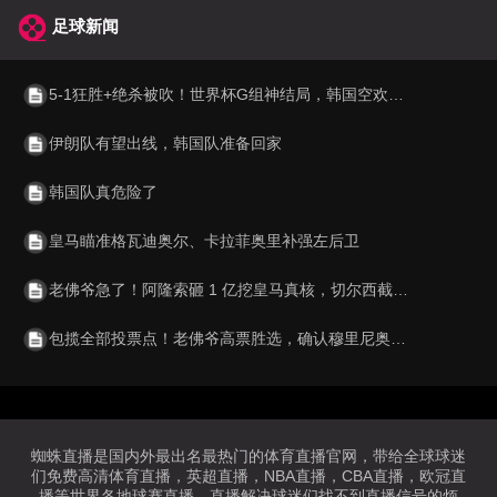
足球新闻
5-1狂胜+绝杀被吹！世界杯G组神结局，韩国空欢喜 比利时逆袭成第1
伊朗队有望出线，韩国队准备回家
韩国队真危险了
皇马瞄准格瓦迪奥尔、卡拉菲奥里补强左后卫
老佛爷急了！阿隆索砸 1 亿挖皇马真核，切尔西截胡利物浦阿森纳
包揽全部投票点！老佛爷高票胜选，确认穆里尼奥重返伯纳乌执教
蜘蛛直播是国内外最出名最热门的体育直播官网，带给全球球迷
们免费高清体育直播，英超直播，NBA直播，CBA直播，欧冠直
播等世界各地球赛直播。直播解决球迷们找不到直播信号的烦