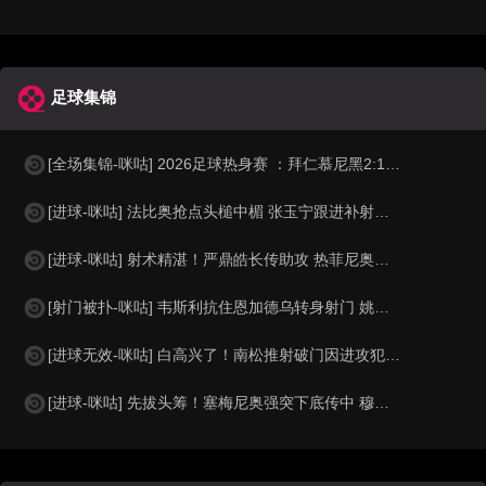
足球集锦
[全场集锦-咪咕] 2026足球热身赛 ：拜仁慕尼黑2:1阿斯顿维拉
[进球-咪咕] 法比奥抢点头槌中楣 张玉宁跟进补射打破僵局
[进球-咪咕] 射术精湛！严鼎皓长传助攻 热菲尼奥低射死角破门
[射门被扑-咪咕] 韦斯利抗住恩加德乌转身射门 姚浩洋及时化险
[进球无效-咪咕] 白高兴了！南松推射破门因进攻犯规在先被吹
[进球-咪咕] 先拔头筹！塞梅尼奥强突下底传中 穆巴马推空门得手