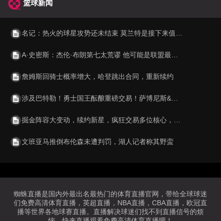
篮球新闻
名记：热火的球星攻势还未结束 莫兰特是接下来值得关注的名字
A·史密斯：杰伦·布朗第七太荒谬 他可能是联盟最佳攻防一体球员
詹姆斯回骑士概率增大，哈登跳出合同，重新续约
涉及巴特勒！勇士国王酝酿重磅交易！萨博尼斯&德罗赞牵涉其中
掘金阵容大变动，续约新星，疯狂交易多位核心，戈登约翰逊或离队
文班亚马推倒布伦森未遭判罚，湖人记者称其野蛮
蜘蛛直播是国内外最出名最热门的体育直播官网，带给全球球迷
们免费高清体育直播，英超直播，NBA直播，CBA直播，欧冠直
播等世界各地球赛直播。直播解决球迷们找不到直播信号的烦
恼，快来直播观看免费高清体育直播吧！